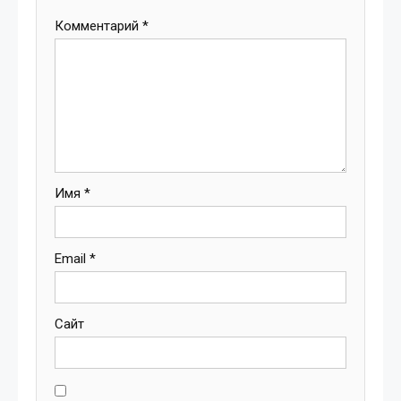
Комментарий
*
Имя
*
Email
*
Сайт