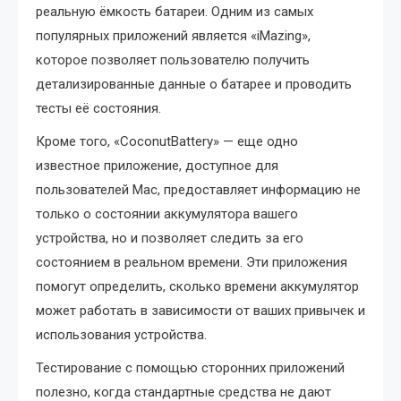
реальную ёмкость батареи. Одним из самых
популярных приложений является «iMazing»,
которое позволяет пользователю получить
детализированные данные о батарее и проводить
тесты её состояния.
Кроме того, «CoconutBattery» — еще одно
известное приложение, доступное для
пользователей Mac, предоставляет информацию не
только о состоянии аккумулятора вашего
устройства, но и позволяет следить за его
состоянием в реальном времени. Эти приложения
помогут определить, сколько времени аккумулятор
может работать в зависимости от ваших привычек и
использования устройства.
Тестирование с помощью сторонних приложений
полезно, когда стандартные средства не дают