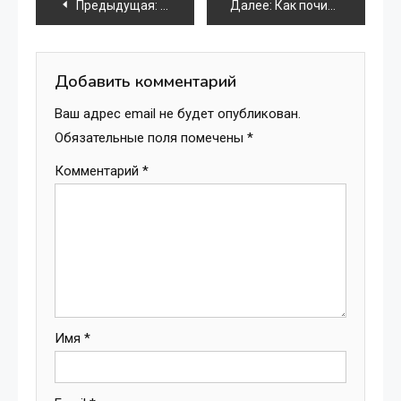
Навигация
Предыдущая:
Ремонт экрана iPhone 7: что нужно знат
Далее:
Как починить экран iPhone после падения
по
записям
Добавить комментарий
Ваш адрес email не будет опубликован.
Обязательные поля помечены
*
Комментарий
*
Имя
*