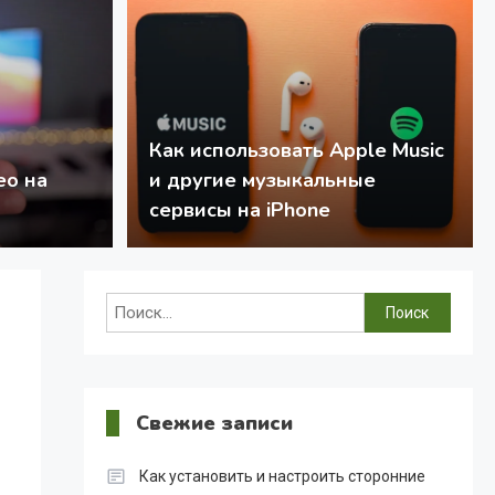
Как использовать Apple Music
работает после обновления: что
ео на
и другие музыкальные
сервисы на iPhone
Найти:
Свежие записи
Как установить и настроить сторонние