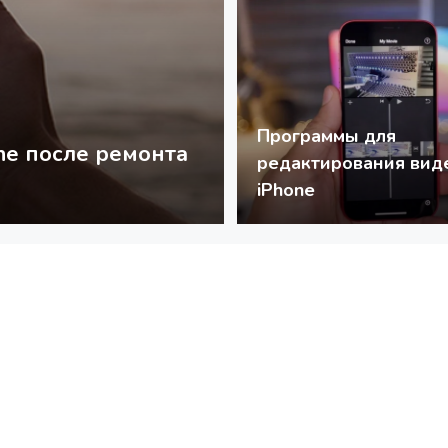
Программы для
ne после ремонта
Камера iPhone не 
редактирования вид
делать
iPhone